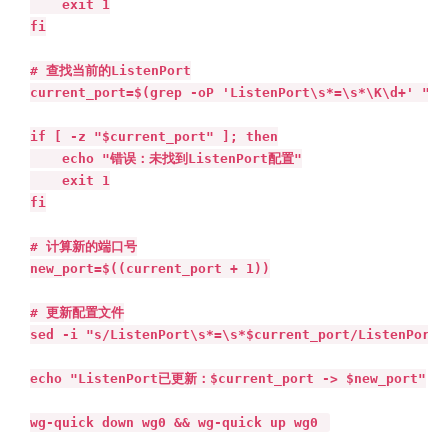
    exit 1

fi

# 查找当前的ListenPort

current_port=$(grep -oP 'ListenPort\s*=\s*\K\d+' "$co
if [ -z "$current_port" ]; then

    echo "错误：未找到ListenPort配置"

    exit 1

fi

# 计算新的端口号

new_port=$((current_port + 1))

# 更新配置文件

sed -i "s/ListenPort\s*=\s*$current_port/ListenPort 
echo "ListenPort已更新：$current_port -> $new_port"

wg-quick down wg0 && wg-quick up wg0 